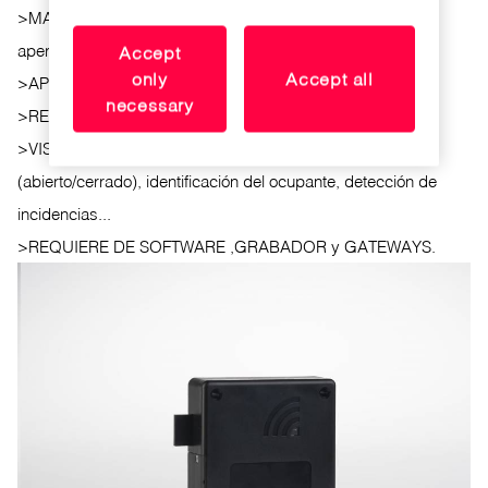
>
MAESTRAS: Posibilidad de creación de maestras para
apertura y cierre de todas las taquillas.
Accept
only
Accept all
>
APERTURA MÚLTIPLE Y APERTURA AUTOMÁTICA.
necessary
>
RECOGIDA DE EVENTOS WIRELESS.
>
VISUALIZACIÓN DEL ESTADO ONLINE: estado taquilla
(abierto/cerrado), identificación del ocupante, detección de
incidencias...
>
REQUIERE DE SOFTWARE ,GRABADOR y GATEWAYS.