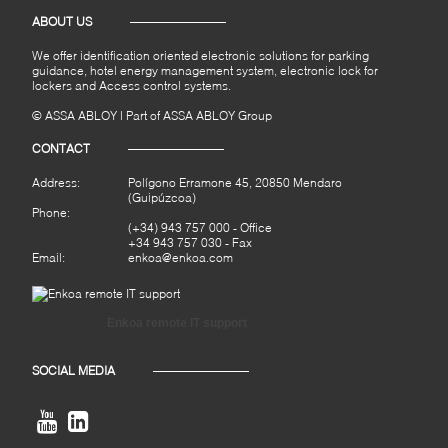
ABOUT US
We offer identification oriented electronic solutions for parking
guidance, hotel energy management system, electronic lock for
lockers and Access control systems.
© ASSA ABLOY | Part of ASSA ABLOY Group
CONTACT
Address:
Polígono Erramone 45, 20850 Mendaro
(Guipúzcoa)
Phone:
(+34) 943 757 000
- Office
+34 943 757 030 - Fax
Email:
enkoa@enkoa.com
Enkoa remote IT support
SOCIAL MEDIA

