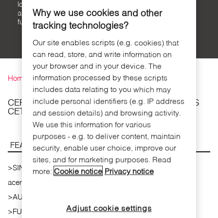
lockers
lock with
lockers
lock
Why we use cookies and other
and
knob
furniture
tracking technologies?
Our site enables scripts (e.g. cookies) that
can read, store, and write information on
You are here
your browser and in your device. The
information processed by these scripts
Home
includes data relating to you which may
include personal identifiers (e.g. IP address
CERRADURA ELECTRÓNICA PARA TAQUILLAS
CET WIRELESS
and session details) and browsing activity.
We use this information for various
purposes - e.g. to deliver content, maintain
FEATURES
security, enable user choice, improve our
sites, and for marketing purposes. Read
>
SIN CONTACTO: Apertura y cierre de la taquilla
more:
Cookie notice
Privacy notice
acercando el soporte al lector de proximidad.
>
AUTÓNOMO: Sin cableados, funciona a pilas.
Adjust cookie settings
>
FUNCIONAMIENTO LIBRE/FIJO.